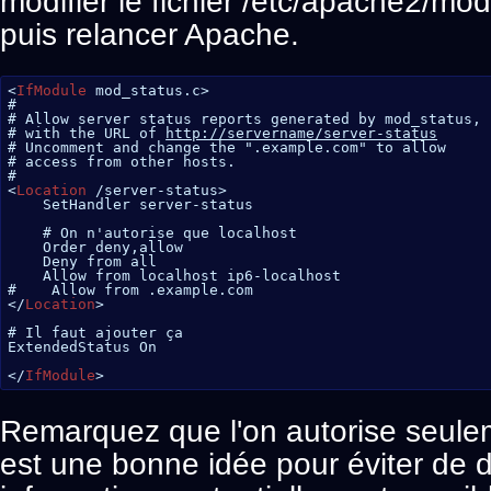
modifier le fichier /etc/apache2/mod
puis relancer Apache.
<
IfModule
mod_status.c>
#
# Allow server status reports generated by mod_status,
# with the URL of 
http://servername/server-status
# Uncomment and change the ".example.com" to allow
# access from other hosts.
#
<
Location
/server-status>
SetHandler server-status
# On n'autorise que localhost
Order deny,allow
Deny from all
Allow from localhost ip6-localhost
#    Allow from .example.com
</
Location
>
# Il faut ajouter ça
ExtendedStatus On
</
IfModule
>
Remarquez que l'on autorise seulem
est une bonne idée pour éviter de 