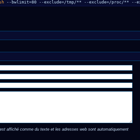
sh
--bwlimit=80 --exclude=
/tmp/
** --exclude=
/proc/
** --e
st affiché comme du texte et les adresses web sont automatiquement