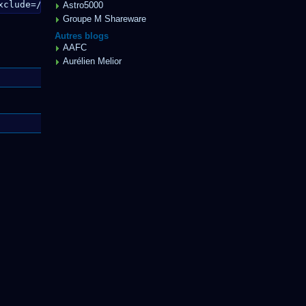
xclude=
/dev/
** --exclude=
/sys/
** root@my_server:/ 
/media
Astro5000
Groupe M Shareware
Autres blogs
AAFC
Aurélien Melior